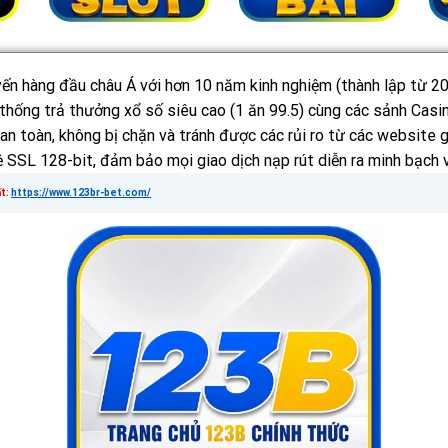
uyến hàng đầu châu Á với hơn 10 năm kinh nghiệm (thành lập từ 
ệ thống trả thưởng xổ số siêu cao (1 ăn 99.5) cùng các sảnh Casi
p an toàn, không bị chặn và tránh được các rủi ro từ các website
 SSL 128-bit, đảm bảo mọi giao dịch nạp rút diễn ra minh bạch 
ất:
https://www.123br-bet.com/