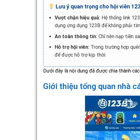
Lưu ý quan trọng cho hội viên 12
Vượt chặn hiệu quả:
Hệ thống link 123
dụng ứng dụng 123B để không phải tìm 
An toàn thông tin:
Chỉ nên nạp tiền sa
Hỗ trợ hội viên:
Trong trường hợp quên 
để được hỗ trợ kịp thời.
Dưới đây là nội dung đã được chia thành các 
Giới thiệu tổng quan nhà c