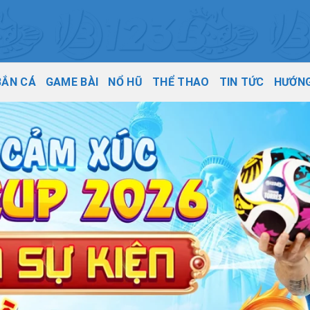
BẮN CÁ
GAME BÀI
NỔ HŨ
THỂ THAO
TIN TỨC
HƯỚN