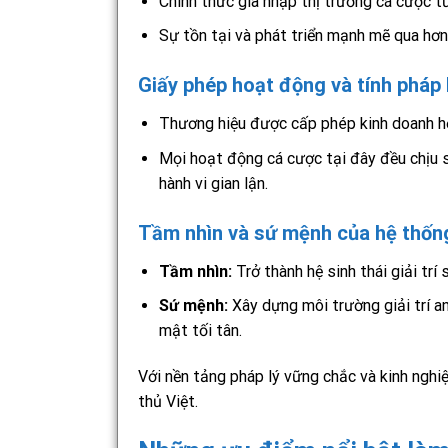
Chính thức gia nhập thị trường cá cược 
Sự tồn tại và phát triển mạnh mẽ qua hơn
Giấy phép hoạt động và tính pháp 
Thương hiệu được cấp phép kinh doanh 
Mọi hoạt động cá cược tại đây đều chịu 
hành vi gian lận.
Tầm nhìn và sứ mệnh của hệ thốn
Tầm nhìn:
Trở thành hệ sinh thái giải trí
Sứ mệnh:
Xây dựng môi trường giải trí an
mật tối tân.
Với nền tảng pháp lý vững chắc và kinh nghiệ
thủ Việt.