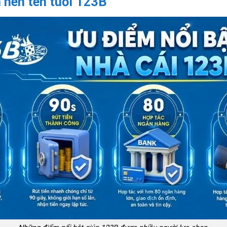
 nên tên tuổi 123B