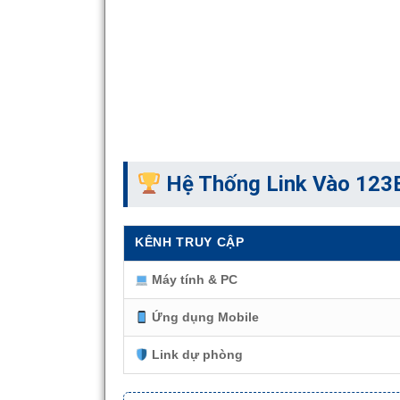
Hệ Thống Link Vào 123B
KÊNH TRUY CẬP
Máy tính & PC
Ứng dụng Mobile
Link dự phòng