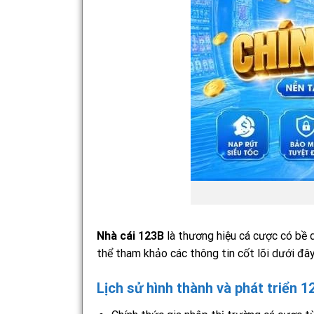
Nhà cái 123B
là thương hiệu cá cược có bề d
thể tham khảo các thông tin cốt lõi dưới đây
Lịch sử hình thành và phát triển 1