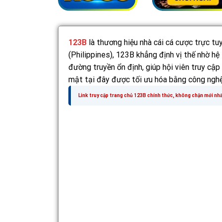
123B
là thương hiệu nhà cái cá cược trực t
(Philippines), 123B khẳng định vị thế nhờ h
đường truyền ổn định, giúp hội viên truy cậ
mật tại đây được tối ưu hóa bằng công nghệ
Link truy cập trang chủ 123B chính thức, không chặn mới nh