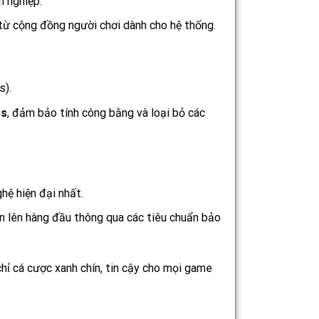
n nghiệp.
 từ cộng đồng người chơi dành cho hệ thống.
s).
es
, đảm bảo tính công bằng và loại bỏ các
hệ hiện đại nhất.
ên lên hàng đầu thông qua các tiêu chuẩn bảo
chỉ cá cược xanh chín, tin cậy cho mọi game