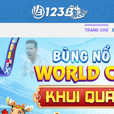
Skip
to
content
TRANG CHỦ