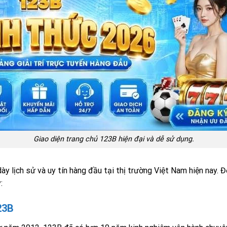
Giao diện trang chủ 123B hiện đại và dễ sử dụng.
ày lịch sử và uy tín hàng đầu tại thị trường Việt Nam hiện nay. Đ
:
23B